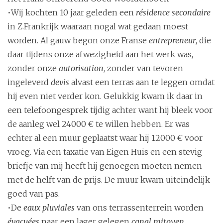
•Wij kochten 10 jaar geleden een
résidence secondaire
in Z.Frankrijk waaraan nogal wat gedaan moest
worden. Al gauw begon onze Franse
entrepreneur
, die
daar tijdens onze afwezigheid aan het werk was,
zonder onze
autorisation
, zonder van tevoren
ingeleverd
devis
alvast een terras aan te leggen omdat
hij even niet verder kon. Gelukkig kwam ik daar in
een telefoongesprek tijdig achter want hij bleek voor
de aanleg wel 24000 € te willen hebben. Er was
echter al een muur geplaatst waar hij 12000 € voor
vroeg. Via een taxatie van Eigen Huis en een stevig
briefje van mij heeft hij genoegen moeten nemen
met de helft van de prijs. De muur kwam uiteindelijk
goed van pas.
•De
eaux pluviales
van ons terrassenterrein worden
évacuées
naar een lager gelegen
canal mitoyen