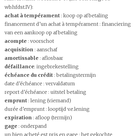
wb.hfdst.IV):
achat à tempérament
: koop op afbetaling
financement d’un achat à tempérament : financiering
van een aankoop op afbetaling
acompte
: voorschot
acquisition
: aanschaf
amortissable
: aflosbaar
défaillance
: ingebrekestelling
échéance du crédit
: betalingstermijn
date d’échéance : vervaldatum
report d’échéance : uitstel betaling
emprunt
: lening (v.iemand)
durée d’emprunt : looptijd v.e.lening
expiration
: afloop (termijn)
gage
: onderpand
un bien acheté est pris en gage : het gekochte