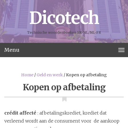
Dicotech
Technische woordenboeken FR-NL/NL-FR
Menu
T
o
g
g
Home
/
Geld en werk
/
Kopen op afbetaling
l
e
Kopen op afbetaling
n
a
v
i
crédit affecté
: afbetalingskrediet, krediet dat
g
a
verleend wordt aan de consument voor de aankoop
t