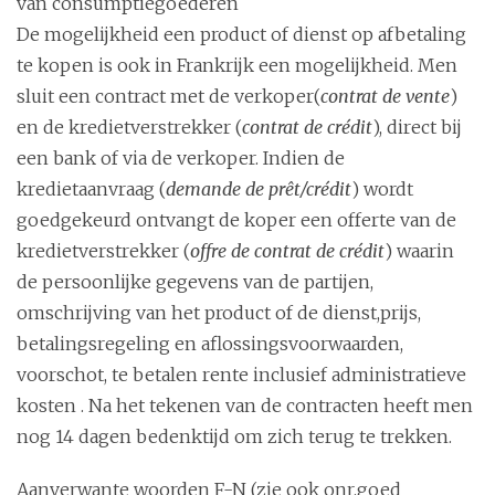
van consumptiegoederen
i
De mogelijkheid een product of dienst op afbetaling
o
te kopen is ook in Frankrijk een mogelijkheid. Men
n
sluit een contract met de verkoper(
contrat de vente
)
en de kredietverstrekker (
contrat de crédit
), direct bij
een bank of via de verkoper. Indien de
kredietaanvraag (
demande de prêt/crédit
) wordt
goedgekeurd ontvangt de koper een offerte van de
kredietverstrekker (
offre de contrat de crédit
) waarin
de persoonlijke gegevens van de partijen,
omschrijving van het product of de dienst,prijs,
betalingsregeling en aflossingsvoorwaarden,
voorschot, te betalen rente inclusief administratieve
kosten . Na het tekenen van de contracten heeft men
nog 14 dagen bedenktijd om zich terug te trekken.
Aanverwante woorden F-N (zie ook onr.goed