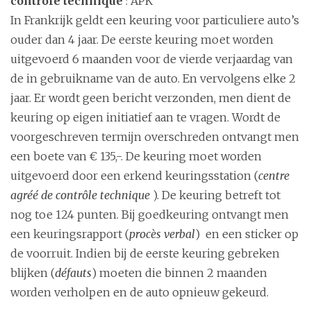
contrôle technique
: APK
i
In Frankrijk geldt een keuring voor particuliere auto’s
o
ouder dan 4 jaar. De eerste keuring moet worden
n
uitgevoerd 6 maanden voor de vierde verjaardag van
de in gebruikname van de auto. En vervolgens elke 2
jaar.
Er wordt geen bericht verzonden, men dient de
keuring op eigen initiatief aan te vragen. Wordt de
voorgeschreven termijn overschreden ontvangt men
een boete van € 135,-. De keuring moet worden
uitgevoerd door een erkend keuringsstation (
centre
agréé de contrôle technique
). De keuring betreft tot
nog toe 124 punten. Bij goedkeuring ontvangt men
een keuringsrapport (
procès verbal
) en een sticker op
de voorruit. Indien bij de eerste keuring gebreken
blijken (
défauts
) moeten die binnen 2 maanden
worden verholpen en de auto opnieuw gekeurd.