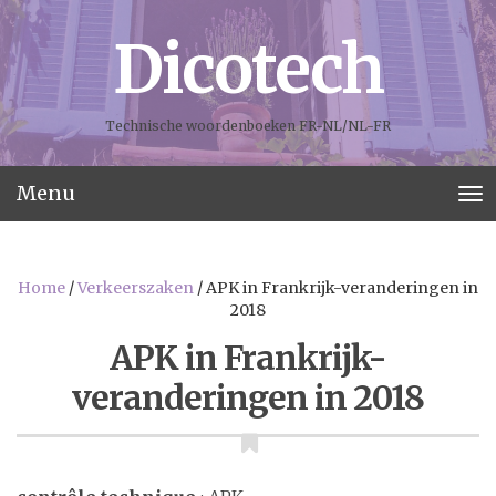
Dicotech
Technische woordenboeken FR-NL/NL-FR
Menu
T
o
g
g
Home
/
Verkeerszaken
/
APK in Frankrijk-veranderingen in
l
2018
e
n
APK in Frankrijk-
a
veranderingen in 2018
v
i
g
a
t