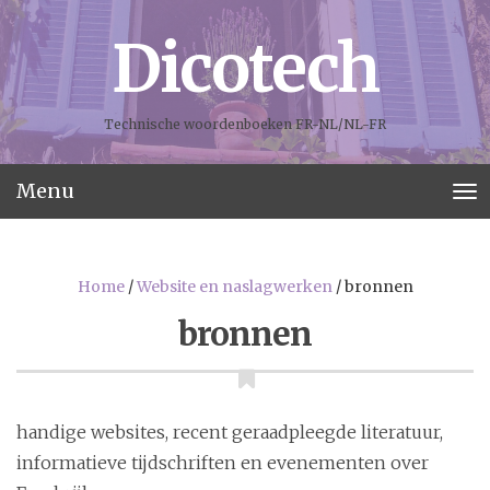
Dicotech
Technische woordenboeken FR-NL/NL-FR
Menu
T
o
g
g
Home
/
Website en naslagwerken
/
bronnen
l
e
bronnen
n
a
v
i
handige websites, recent geraadpleegde literatuur,
g
a
informatieve tijdschriften en evenementen over
t