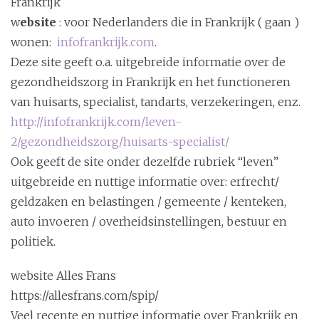
Frankrijk
i
w
ebsite
: voor Nederlanders die in Frankrijk ( gaan )
o
wonen:
infofrankrijk.com
.
n
Deze site geeft o.a. uitgebreide informatie over de
gezondheidszorg in Frankrijk en het functioneren
van huisarts, specialist, tandarts, verzekeringen, enz.
http://infofrankrijk.com/leven-
2/gezondheidszorg/huisarts-specialist/
Ook geeft de site onder dezelfde rubriek “leven”
uitgebreide en nuttige informatie over: erfrecht/
geldzaken en belastingen / gemeente / kenteken,
auto invoeren / overheidsinstellingen, bestuur en
politiek.
website Alles Frans
https://allesfrans.com/spip/
Veel recente en nuttige informatie over Frankrijk en